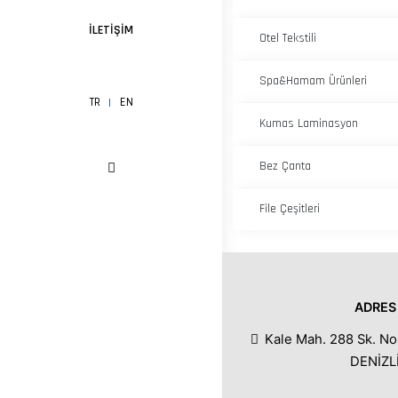
İLETIŞIM
Otel Tekstili
Spa&Hamam Ürünleri
TR
EN
Kumas Laminasyon
Bez Çanta
File Çeşitleri
ADRES
Kale Mah. 288 Sk. No
DENİZL