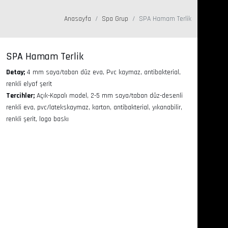
Anasayfa
Spa Grup
SPA Hamam Terlik
SPA Hamam Terlik
Detay;
4 mm saya/taban düz eva, Pvc kaymaz, antibakterial,
renkli elyaf şerit
Tercihler;
Açık-Kapalı model, 2-5 mm saya/taban düz-desenli
renkli eva, pvc/latekskaymaz, karton, antibakterial, yıkanabilir,
renkli şerit, logo baskı