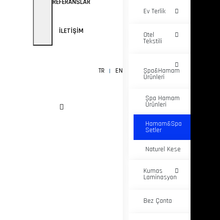
REFERANSLAR
Ev Terlik
İLETIŞIM
Otel
Tekstili
TR
EN
Spa&Hamam
Ürünleri
Spa Hamam
Ürünleri
Hamam&Spa
Setler
Naturel Kese
Kumas
Laminasyon
Bez Çanta