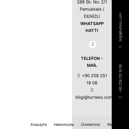
288 Sk. No: 2/1
Pamukkale /
bilgi@turteks.com
DENİZLİ
WHATSAPP
HATTI
TELEFON -
MAIL
+90 258 251 18 08
+90 258 251
18 08
bilgi@turteks.com
Anasayfa
Hakkımızda
Ürünlerimiz
Referanslar