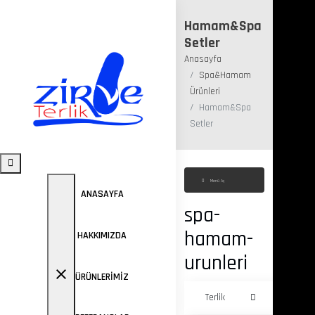
Hamam&Spa
Setler
Anasayfa
Spa&Hamam
Ürünleri
Hamam&Spa
Setler
Menü Aç
ANASAYFA
spa-
hamam-
HAKKIMIZDA
urunleri
close
ÜRÜNLERIMIZ
Terlik