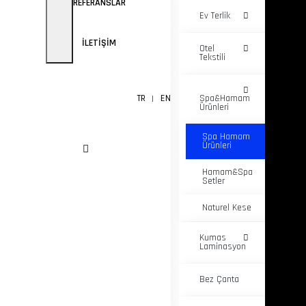
REFERANSLAR
Ev Terlik
İLETIŞIM
Otel
Tekstili
TR
EN
Spa&Hamam
Ürünleri
Spa Hamam
Ürünleri
Hamam&Spa
Setler
Naturel Kese
Kumas
Laminasyon
Bez Çanta