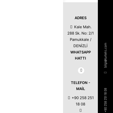
ADRES
Kale Mah.
288 Sk. No: 2/1
Pamukkale /
bilgi@turteks.com
DENİZLİ
WHATSAPP
HATTI
TELEFON -
MAIL
+90 258 251 18 08
+90 258 251
18 08