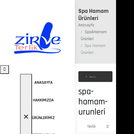
Spa Hamam
Ürünleri
Anasayfa
Spa&Hamam
Ürünleri
Spa Hamam
Ürünleri
Menü Aç
ANASAYFA
spa-
hamam-
HAKKIMIZDA
urunleri
close
ÜRÜNLERIMIZ
Terlik